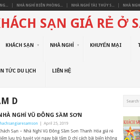
G...
NHÀ NGHỈ BIÊN PHÒNG...
NHÀ NGHỈ TÀI THÚY S...
NHÀ NGHỈ
HÁCH SẠN GIÁ RẺ Ở 
KHÁCH SẠN
NHÀ NGHỈ
KHUYẾN MẠI
IN TỨC DU LỊCH
LIÊN HỆ
ẮM D
NHÀ NGHỈ VŨ ĐÔNG SẦM SƠN
hachsangiaresamson
|
April 25, 2019
hách Sạn – Nhà Nghỉ Vũ Đông Sầm Sơn Thanh Hóa giá rẻ
iểm lưu trú tuyệt vời ngay bãi tắm D chỉ cách bãi biển không