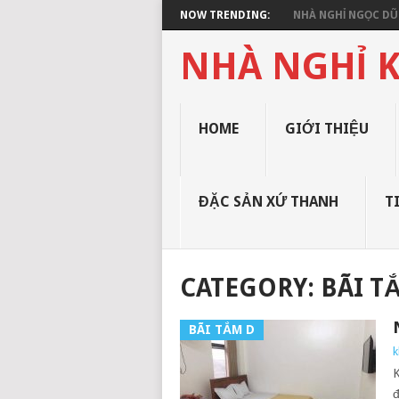
NOW TRENDING:
NHÀ NGHỈ NGỌC DŨN
NHÀ NGHỈ K
HOME
GIỚI THIỆU
ĐẶC SẢN XỨ THANH
T
CATEGORY: BÃI T
BÃI TẮM D
k
K
đ