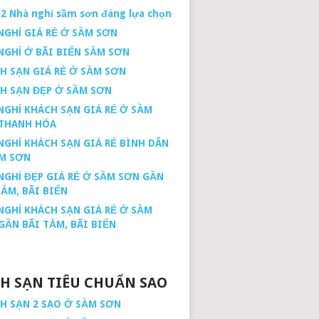
12 Nhà nghỉ sầm sơn đáng lựa chọn
NGHỈ GIÁ RẺ Ở SẦM SƠN
NGHỈ Ở BÃI BIỂN SẦM SƠN
H SẠN GIÁ RẺ Ở SẦM SƠN
H SẠN ĐẸP Ở SẦM SƠN
NGHỈ KHÁCH SẠN GIÁ RẺ Ở SẦM
THANH HÓA
NGHỈ KHÁCH SẠN GIÁ RẺ BÌNH DÂN
M SƠN
NGHỈ ĐẸP GIÁ RẺ Ở SẦM SƠN GẦN
TẮM, BÃI BIỂN
NGHỈ KHÁCH SẠN GIÁ RẺ Ở SẦM
GẦN BÃI TẮM, BÃI BIỂN
H SẠN TIÊU CHUẨN SAO
H SẠN 2 SAO Ở SẦM SƠN