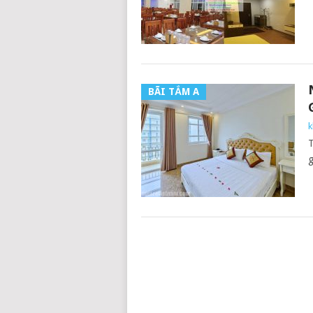
BÃI TẮM A
k
T
g