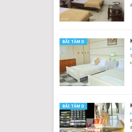
BÃI TẮM D
k
T
r
BÃI TẮM D
k
B
đ