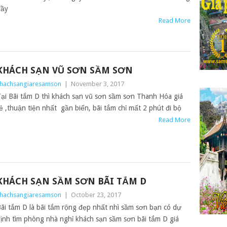
đầy
Read More
KHÁCH SẠN VŨ SƠN SẦM SƠN
hachsangiaresamson
|
November 3, 2017
ại Bãi tắm D thì khách sạn vũ sơn sầm sơn Thanh Hóa giá
ẻ ,thuận tiện nhất gần biển, bãi tắm chỉ mất 2 phút đi bộ
Read More
KHÁCH SẠN SẦM SƠN BÃI TẮM D
hachsangiaresamson
|
October 23, 2017
ãi tắm D là bãi tắm rộng đẹp nhất nhì sầm sơn bạn có dự
ịnh tìm phòng nhà nghỉ khách sạn sầm sơn bãi tắm D giá