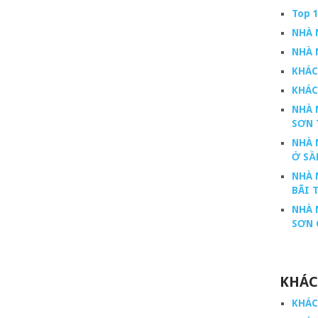
Top 
NHÀ 
NHÀ 
KHÁC
KHÁC
NHÀ 
SƠN 
NHÀ 
Ở SẦ
NHÀ 
BÃI 
NHÀ 
SƠN 
KHÁC
KHÁC