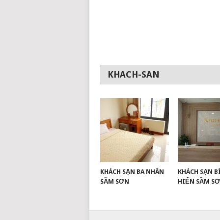
KHACH-SAN
KHÁCH SẠN BA NHÂN
KHÁCH SẠN B
SẦM SƠN
HIỂN SẦM S