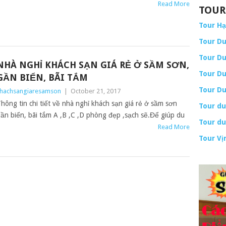
Read More
TOUR
Tour H
Tour Du
Tour Du
NHÀ NGHỈ KHÁCH SẠN GIÁ RẺ Ở SẦM SƠN,
Tour Du
GẦN BIỂN, BÃI TẮM
Tour Du
hachsangiaresamson
|
October 21, 2017
hông tin chi tiết về nhà nghỉ khách sạn giá rẻ ở sầm sơn
Tour du
ần biển, bãi tắm A ,B ,C ,D phòng đẹp ,sạch sẽ.Để giúp du
Tour du
Read More
Tour Vị