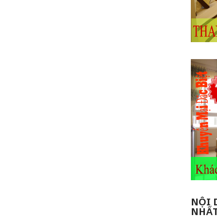
NỘI 
NHẤ