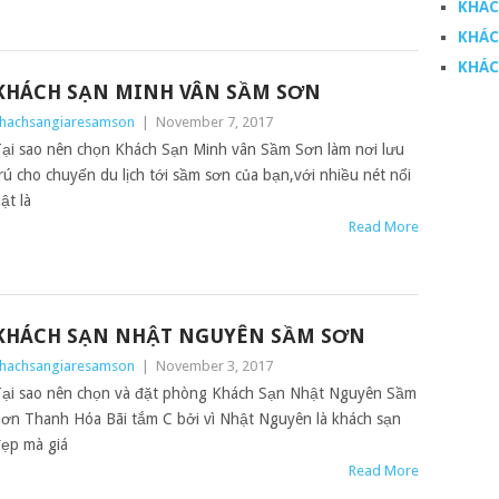
KHÁC
KHÁC
KHÁC
KHÁCH SẠN MINH VÂN SẦM SƠN
hachsangiaresamson
|
November 7, 2017
ại sao nên chọn Khách Sạn Minh vân Sầm Sơn làm nơi lưu
rú cho chuyến du lịch tới sầm sơn của bạn,với nhiều nét nổi
ật là
Read More
KHÁCH SẠN NHẬT NGUYÊN SẦM SƠN
hachsangiaresamson
|
November 3, 2017
ại sao nên chọn và đặt phòng Khách Sạn Nhật Nguyên Sầm
ơn Thanh Hóa Bãi tắm C bởi vì Nhật Nguyên là khách sạn
ẹp mà giá
Read More