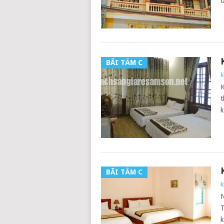
t
BÃI TẮM C
k
t
k
BÃI TẮM C
k
N
T
k