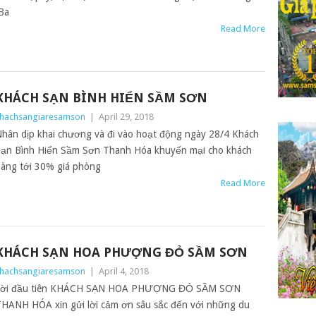
Ba
Read More
KHÁCH SẠN BÌNH HIỂN SẦM SƠN
hachsangiaresamson
|
April 29, 2018
hân dịp khai chương và đi vào hoạt động ngày 28/4 Khách
ạn Bình Hiển Sầm Sơn Thanh Hóa khuyến mại cho khách
àng tới 30% giá phòng
Read More
KHÁCH SẠN HOA PHƯỢNG ĐỎ SẦM SƠN
hachsangiaresamson
|
April 4, 2018
Lời đầu tiên KHÁCH SẠN HOA PHƯỢNG ĐỎ SẦM SƠN
HANH HÓA xin gửi lời cảm ơn sâu sắc đến với những du