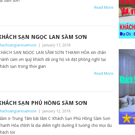
ại sầm sơn
Read More
KHÁCH SẠN NGỌC LAN SẦM SƠN
hachsangiaresamson
|
January 17, 2018
KHÁCH SẠN NGỌC LAN SẦM SƠN THANH HÓA xin chân
hành cảm ơn quý khách đã ủng hộ và đặt phòng nghỉ tại
hách sạn trong thời gian
Read More
KHÁCH SẠN PHÚ HỒNG SẦM SƠN
hachsangiaresamson
|
January 12, 2018
ằm ở Trung Tâm bãi tắm C Khách Sạn Phú Hồng Sầm Sơn
hanh Hóa chính là địa điểm nghỉ dưỡng lí tưởng cho mọi du
hách tới