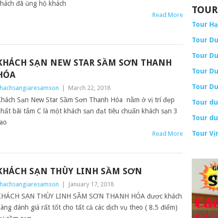
hách đã ủng hộ khách
TOUR
Read More
Tour H
Tour Du
Tour Du
KHÁCH SẠN NEW STAR SẦM SƠN THANH
Tour Du
HÓA
Tour Du
hachsangiaresamson
|
March 22, 2018
hách Sạn New Star Sầm Sơn Thanh Hóa nằm ở vị trí đẹp
Tour du
hất bãi tắm C là một khách sạn đạt tiêu chuẩn khách sạn 3
Tour du
ao
Tour Vị
Read More
KHÁCH SẠN THÙY LINH SẦM SƠN
hachsangiaresamson
|
January 17, 2018
KHÁCH SẠN THÙY LINH SẦM SƠN THANH HÓA được khách
àng đánh giá rất tốt cho tất cả các dịch vụ theo ( 8.5 điểm)