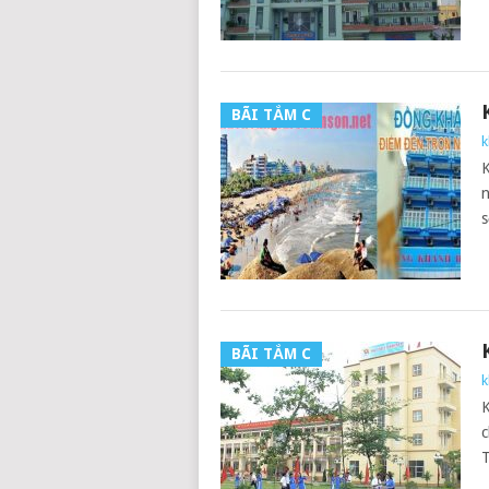
BÃI TẮM C
k
K
n
s
BÃI TẮM C
k
K
c
T