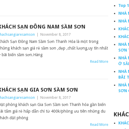
Top 
NHÀ 
NHÀ 
KHÁCH SẠN ĐÔNG NAM SẦM SƠN
KHÁC
hachsangiaresamson
|
November 8, 2017
KHÁC
hách Sạn Đông Nam Sầm Sơn Thanh Hóa là một trong
NHÀ 
hững khách sạn giá rẻ sầm sơn ,đẹp ,chất lượng,uy tín nhất
SƠN 
 bãi biển sầm sơn.Hàng
NHÀ 
Read More
Ở SẦ
NHÀ 
BÃI 
NHÀ 
KHÁCH SẠN GIA SƠN SẦM SƠN
SƠN 
hachsangiaresamson
|
November 8, 2017
ặt phòng khách sạn Gia Sơn Sầm sơn Thanh hóa gần biển
ãi tắm giá rẻ hấp dẫn chỉ từ 400k/phòng ưu tiên những du
KHÁC
hách đặt phòng
KHÁC
Read More