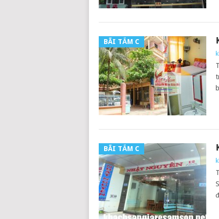
BÃI TẮM C
k
T
t
b
BÃI TẮM C
k
T
S
đ