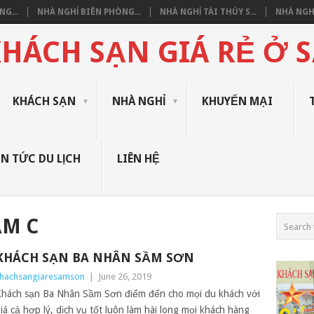
G...
NHÀ NGHỈ BIÊN PHÒNG...
NHÀ NGHỈ TÀI THÚY S...
NHÀ NGHỈ
HÁCH SẠN GIÁ RẺ Ở 
KHÁCH SẠN
NHÀ NGHỈ
KHUYẾN MẠI
IN TỨC DU LỊCH
LIÊN HỆ
ẮM C
KHÁCH SẠN BA NHÂN SẦM SƠN
hachsangiaresamson
|
June 26, 2019
hách sạn Ba Nhân Sầm Sơn điểm đến cho mọi du khách với
iá cả hợp lý, dịch vụ tốt luôn làm hài long mọi khách hàng