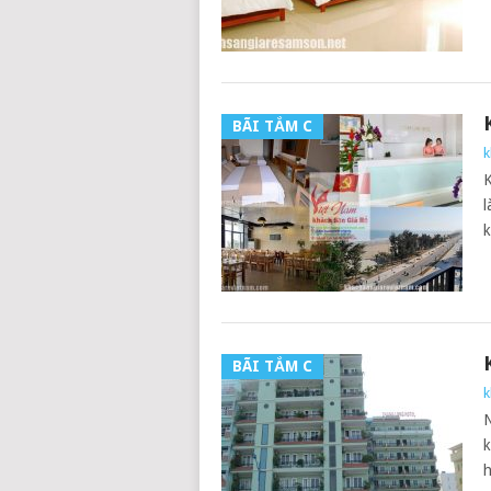
BÃI TẮM C
k
K
l
k
BÃI TẮM C
k
N
k
h