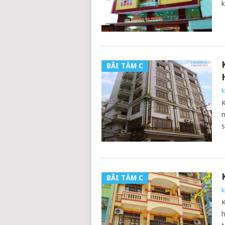
k
BÃI TẮM C
k
K
n
s
BÃI TẮM C
k
h