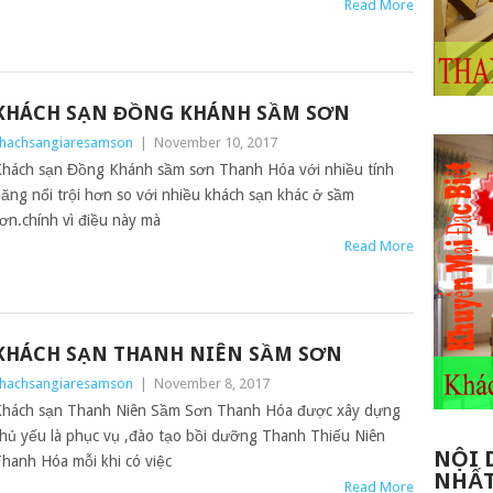
Read More
KHÁCH SẠN ĐỒNG KHÁNH SẦM SƠN
hachsangiaresamson
|
November 10, 2017
hách sạn Đồng Khánh sầm sơn Thanh Hóa với nhiều tính
ăng nổi trội hơn so với nhiều khách sạn khác ở sầm
ơn.chính vì điều này mà
Read More
KHÁCH SẠN THANH NIÊN SẦM SƠN
hachsangiaresamson
|
November 8, 2017
hách sạn Thanh Niên Sầm Sơn Thanh Hóa được xây dựng
hủ yếu là phục vụ ,đào tạo bồi dưỡng Thanh Thiếu Niên
NỘI 
hanh Hóa mỗi khi có việc
NHẤ
Read More