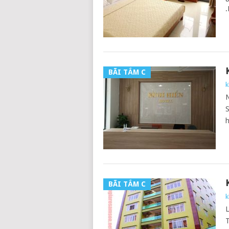
.
BÃI TẮM C
k
N
S
h
BÃI TẮM C
k
T