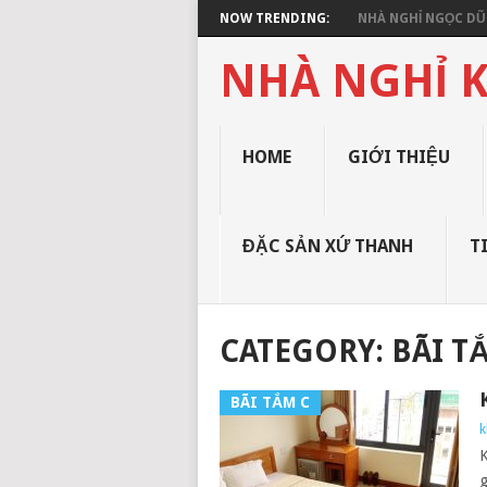
NOW TRENDING:
NHÀ NGHỈ NGỌC DŨN
NHÀ NGHỈ K
HOME
GIỚI THIỆU
ĐẶC SẢN XỨ THANH
T
CATEGORY: BÃI T
BÃI TẮM C
k
K
g