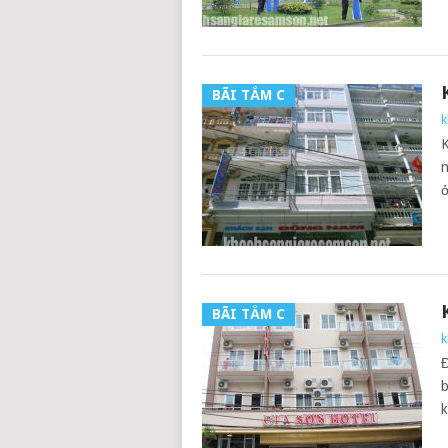
BÃI TẮM C
k
K
n
ở
BÃI TẮM C
k
Đ
b
k