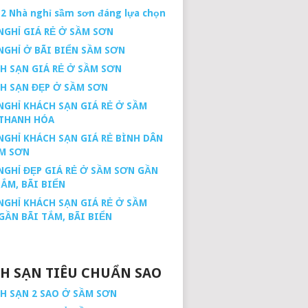
12 Nhà nghỉ sầm sơn đáng lựa chọn
NGHỈ GIÁ RẺ Ở SẦM SƠN
NGHỈ Ở BÃI BIỂN SẦM SƠN
H SẠN GIÁ RẺ Ở SẦM SƠN
H SẠN ĐẸP Ở SẦM SƠN
NGHỈ KHÁCH SẠN GIÁ RẺ Ở SẦM
THANH HÓA
NGHỈ KHÁCH SẠN GIÁ RẺ BÌNH DÂN
M SƠN
NGHỈ ĐẸP GIÁ RẺ Ở SẦM SƠN GẦN
TẮM, BÃI BIỂN
NGHỈ KHÁCH SẠN GIÁ RẺ Ở SẦM
GẦN BÃI TẮM, BÃI BIỂN
H SẠN TIÊU CHUẨN SAO
H SẠN 2 SAO Ở SẦM SƠN