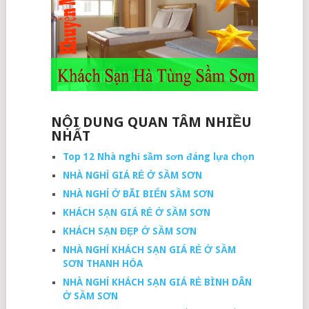
NỘI DUNG QUAN TÂM NHIỀU
NHẤT
Top 12 Nhà nghỉ sầm sơn đáng lựa chọn
NHÀ NGHỈ GIÁ RẺ Ở SẦM SƠN
NHÀ NGHỈ Ở BÃI BIỂN SẦM SƠN
KHÁCH SẠN GIÁ RẺ Ở SẦM SƠN
KHÁCH SẠN ĐẸP Ở SẦM SƠN
NHÀ NGHỈ KHÁCH SẠN GIÁ RẺ Ở SẦM
SƠN THANH HÓA
NHÀ NGHỈ KHÁCH SẠN GIÁ RẺ BÌNH DÂN
Ở SẦM SƠN