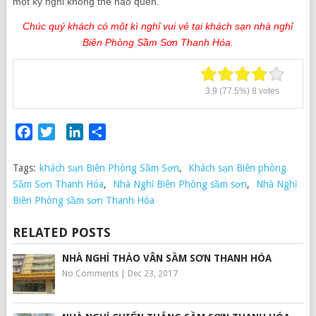
một kỳ nghỉ không thể nào quên.
Chúc quý khách có một kì nghỉ vui vẻ tại khách sạn nhà nghỉ
Biên Phòng Sầm Sơn Thanh Hóa.
3.9
(77.5%)
8
votes
Facebook
Twitter
LinkedIn
Share
Tags:
khách sạn Biên Phòng Sầm Sơn
,
Khách sạn Biên phòng
Sầm Sơn Thanh Hóa
,
Nhà Nghỉ Biên Phòng sầm sơn
,
Nhà Nghỉ
Biên Phòng sầm sơn Thanh Hóa
RELATED POSTS
NHÀ NGHỈ THẢO VÂN SẦM SƠN THANH HÓA
No Comments
|
Dec 23, 2017