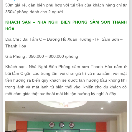
50m giá rẻ, gần biển phù hợp với túi tiền của khách hàng chỉ từ
350k/ phòng dành cho 2 người.
KHÁCH SẠN – NHÀ NGHỈ BIÊN PHÒNG SẦM SƠN THANH
HÓA.
Địa Chỉ : Bãi Tắm C – Đường Hồ Xuân Hương -TP .Sầm Sơn –
Thanh Hóa
Giá Phòng : 350.000 – 800.000 /phòng
Khách sạn- Nhà Nghỉ Biên Phòng sầm sơn Thanh Hóa nằm ở
bãi tắm C gần các trung tâm vui chơi giả trí và mua sắm, với mặt
tiền hướng ra biển quý khách sẽ được tận hưởng bầu không khí
trong lành và mát lạnh từ biển thổi vào, khiến cho du khách có
một cảm giác thật sự thoải mái khi tận hưởng kỳ nghỉ ở đây.