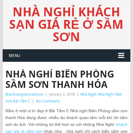
NHÀ NGHỈ KHÁCH
SẠN GIÁ RẺ Ở SẦM
SƠN
MENU
NHÀ NGHỈ BIÊN PHÒNG
SẦM SƠN THANH HÓA
khachsangiaresamson
|
January 2, 2018
|
Nhà Nghỉ
,
Nhà Nghỉ Sầm
Sơn Bãi Tắm C
|
No Comments
Nằm ở một vị trí đẹp ở Bãi Tắm C Nhà nghỉ Biên Phòng sầm sơn
thanh Hóa đang được nhiều du khách quan tâm mỗi khi tới sầm
sơn du lịch .Với những lợi thế hơn so với những Nhà Nghỉ-
khách
sạn giá rẻ sầm sơn
khác như : nhà nghỉ chỉ cách biển sầm sơn