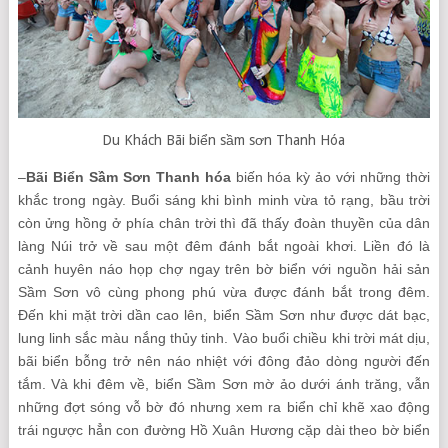
Du Khách Bãi biển sầm sơn Thanh Hóa
–
Bãi
Biển Sầm Sơn Thanh hóa
biến hóa kỳ ảo với những thời
khắc trong ngày. Buổi sáng khi bình minh vừa tỏ rạng, bầu trời
còn ửng hồng ở phía chân trời thì đã thấy đoàn thuyền của dân
làng Núi trở về sau một đêm đánh bắt ngoài khơi. Liền đó là
cảnh huyên náo họp chợ ngay trên bờ biển với nguồn hải sản
Sầm Sơn vô cùng phong phú vừa được đánh bắt trong đêm.
Đến khi mặt trời dần cao lên, biển Sầm Sơn như được dát bạc,
lung linh sắc màu nắng thủy tinh. Vào buổi chiều khi trời mát dịu,
bãi biển bỗng trở nên náo nhiệt với đông đảo dòng người đến
tắm. Và khi đêm về, biển Sầm Sơn mờ ảo dưới ánh trăng, vẫn
những đợt sóng vỗ bờ đó nhưng xem ra biển chỉ khẽ xao động
trái ngược hẳn con đường Hồ Xuân Hương cặp dài theo bờ biển