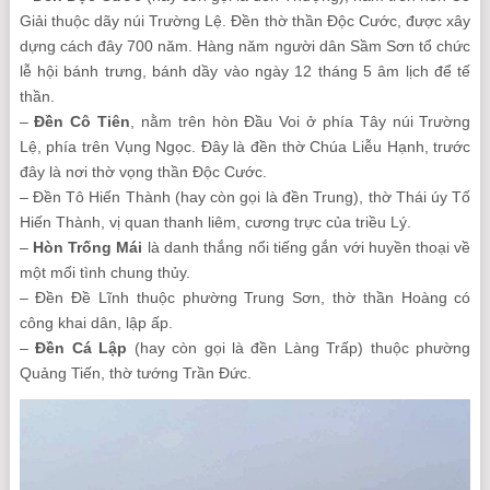
Giải thuộc dãy núi Trường Lệ. Đền thờ thần Độc Cước, được xây
dựng cách đây 700 năm. Hàng năm người dân Sầm Sơn tổ chức
lễ hội bánh trưng, bánh dầy vào ngày 12 tháng 5 âm lịch để tế
thần.
–
Đền Cô Tiên
, nằm trên hòn Đầu Voi ở phía Tây núi Trường
Lệ, phía trên Vụng Ngọc. Đây là đền thờ Chúa Liễu Hạnh, trước
đây là nơi thờ vọng thần Độc Cước.
– Đền Tô Hiến Thành (hay còn gọi là đền Trung), thờ Thái úy Tố
Hiến Thành, vị quan thanh liêm, cương trực của triều Lý.
–
Hòn Trống Mái
là danh thắng nổi tiếng gắn với huyền thoại về
một mối tình chung thủy.
– Đền Đề Lĩnh thuộc phường Trung Sơn, thờ thần Hoàng có
công khai dân, lập ấp.
–
Đền Cá Lập
(hay còn gọi là đền Làng Trấp) thuộc phường
Quảng Tiến, thờ tướng Trần Đức.