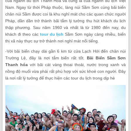
của ngành du lịch Thanh Hoá và cũng là của ngành du lịch Việt
Nam. Ngay từ thời Pháp thuộc, làng núi Sầm Sơn cùng bãi biển
chân núi Sầm được coi là khu nghỉ mát cho các quan chức người
Pháp, dần dần trở thành bãi tắm lý tưởng thu hút khách du lịch
thập phương. Sau năm 1960 và nhất là từ 1980 đến nay, du
khách đi theo các
tour du lịch
Sầm Sơn ngày càng nhiều, biến
thị xã này thực sự trở thành nơi nghỉ mát nổi tiếng.
-Với bãi biển chạy dài gần 6 km từ cửa Lạch Hới đến chân núi
Trường Lệ, đây là nơi tắm biển rất tốt.
Bãi Biển Sầm Sơn
Thanh hóa
với bãi cát vàng thoai thoải, nước trong xanh và
nồng độ muối vừa phải rất phù hợp với sức khoẻ con người. Đây
là nơi rất lý tưởng để thực hiện các tour du lịch trong dịp hè