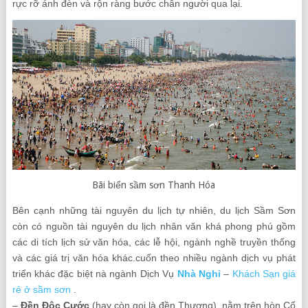
rực rỡ ánh đèn và rộn ràng bước chân người qua lại.
Bãi biển sầm sơn Thanh Hóa
Bên cạnh những tài nguyên du lịch tự nhiên, du lịch Sầm Sơn
còn có nguồn tài nguyên du lịch nhân văn khá phong phú gồm
các di tích lịch sử văn hóa, các lễ hội, ngành nghề truyền thống
và các giá trị văn hóa khác.cuốn theo nhiều ngành dịch vụ phát
triển khác đặc biệt nà ngành Dịch Vụ
Nhà Nghỉ
–
Khách Sạn giá
rẻ ở sầm sơn
.
–
Đền Độc Cước
(hay còn gọi là đền Thượng), nằm trên hòn Cổ