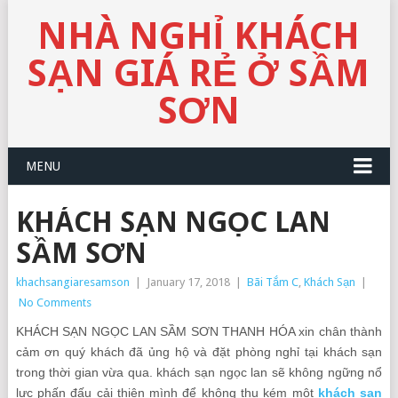
NHÀ NGHỈ KHÁCH
SẠN GIÁ RẺ Ở SẦM
SƠN
MENU
KHÁCH SẠN NGỌC LAN
SẦM SƠN
khachsangiaresamson
|
January 17, 2018
|
Bãi Tắm C
,
Khách Sạn
|
No Comments
KHÁCH SẠN NGỌC LAN SẦM SƠN THANH HÓA xin chân thành
cảm ơn quý khách đã ủng hộ và đặt phòng nghỉ tại khách sạn
trong thời gian vừa qua. khách sạn ngọc lan sẽ không ngững nổ
lực phấn đấu cải thiện mình để không thu kém một
khách sạn