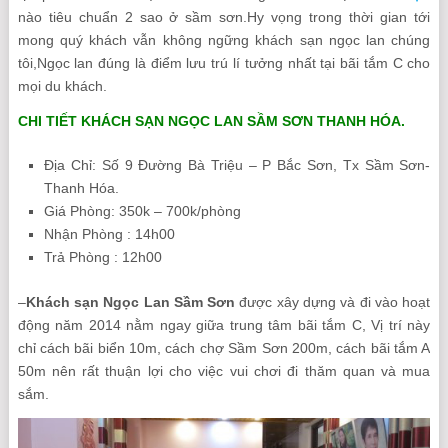
nào tiêu chuẩn 2 sao ở sầm sơn.Hy vọng trong thời gian tới
mong quý khách vẫn không ngững khách sạn ngọc lan chúng
tôi,Ngọc lan đúng là điểm lưu trú lí tưởng nhất tại bãi tắm C cho
mọi du khách.
CHI TIẾT KHÁCH SẠN NGỌC LAN SẦM SƠN THANH HÓA.
Địa Chỉ: Số 9 Đường Bà Triệu – P Bắc Sơn, Tx Sầm Sơn-
Thanh Hóa.
Giá Phòng: 350k – 700k/phòng
Nhận Phòng : 14h00
Trả Phòng : 12h00
–
Khách sạn Ngọc Lan Sầm Sơn
được xây dựng và đi vào hoạt
động năm 2014 nằm ngay giữa trung tâm bãi tắm C, Vị trí này
chỉ cách bãi biển 10m, cách chợ Sầm Sơn 200m, cách bãi tắm A
50m nên rất thuận lợi cho việc vui chơi đi thăm quan và mua
sắm.