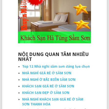
NỘI DUNG QUAN TÂM NHIỀU
NHẤT
Top 12 Nhà nghỉ sầm sơn đáng lựa chọn
NHÀ NGHỈ GIÁ RẺ Ở SẦM SƠN
NHÀ NGHỈ Ở BÃI BIỂN SẦM SƠN
KHÁCH SẠN GIÁ RẺ Ở SẦM SƠN
KHÁCH SẠN ĐẸP Ở SẦM SƠN
NHÀ NGHỈ KHÁCH SẠN GIÁ RẺ Ở SẦM
SƠN THANH HÓA