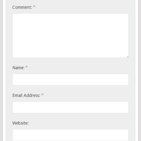
*
Comment:
*
Name:
*
Email Address:
Website: